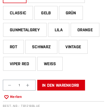
CLASSIC
GELB
GRÜN
GUNMETALGREY
LILA
ORANGE
ROT
SCHWARZ
VINTAGE
VIPER RED
WEISS
Produkt Anzahl: Gib den gewünschten Wert ein od
IN DEN WARENKORB
Merken
BEST.-NR.:
TB1218BLUE