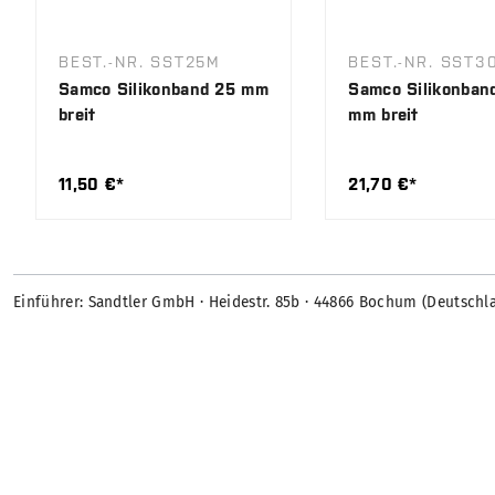
BEST.-NR. SST25M
BEST.-NR. SST3
Samco Silikonband 25 mm
Samco Silikonban
breit
mm breit
11,50 €*
21,70 €*
Einführer: Sandtler GmbH · Heidestr. 85b · 44866 Bochum (Deutschl