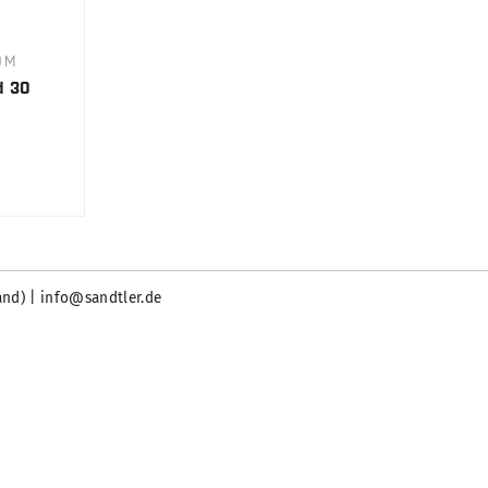
0M
d 30
and) | info@sandtler.de