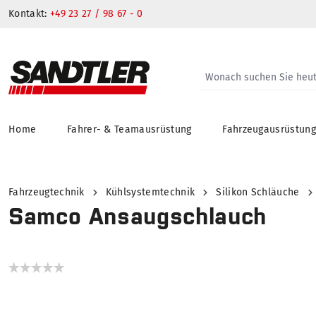
Kontakt:
+49 23 27 / 98 67 - 0
Home
Fahrer- & Teamausrüstung
Fahrzeugausrüstun
springen
Zur Hauptnavigation springen
Fahrzeugtechnik
Kühlsystemtechnik
Silikon Schläuche
Samco Ansaugschlauch
Bildergalerie überspringen