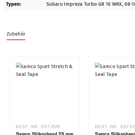
Typen:
Subaru Impreza Turbo GR 10 WRX, 08-1
Zubehör
Produktgalerie überspringen
BEST.-NR. SST25M
BEST.-NR. SST3
Samco Silikonband 25 mm
Samco Silikonban