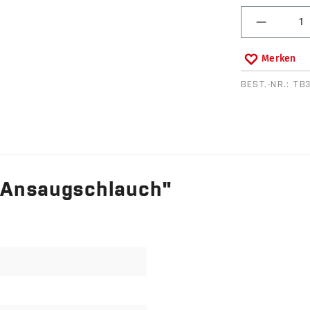
Produkt 
Merken
BEST.-NR.:
TB
 Ansaugschlauch"