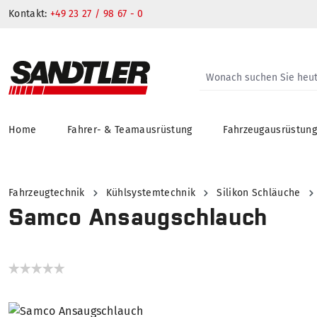
Kontakt:
+49 23 27 / 98 67 - 0
Home
Fahrer- & Teamausrüstung
Fahrzeugausrüstun
springen
Zur Hauptnavigation springen
Fahrzeugtechnik
Kühlsystemtechnik
Silikon Schläuche
Samco Ansaugschlauch
Bildergalerie überspringen