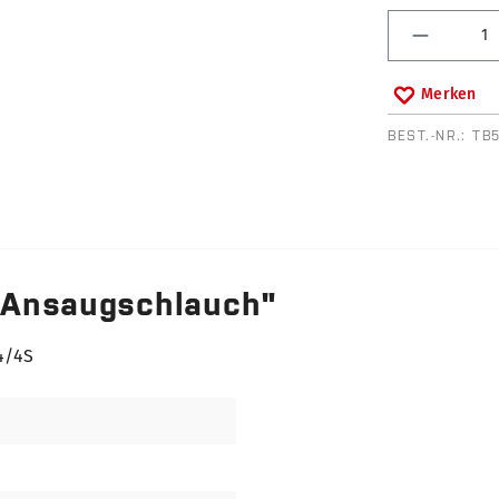
Produkt 
Merken
BEST.-NR.:
TB
 Ansaugschlauch"
 4/4S