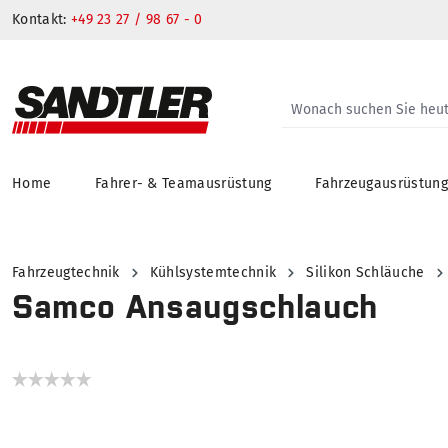
Kontakt:
+49 23 27 / 98 67 - 0
Home
Fahrer- & Teamausrüstung
Fahrzeugausrüstun
springen
Zur Hauptnavigation springen
Fahrzeugtechnik
Kühlsystemtechnik
Silikon Schläuche
Samco Ansaugschlauch
Bildergalerie überspringen