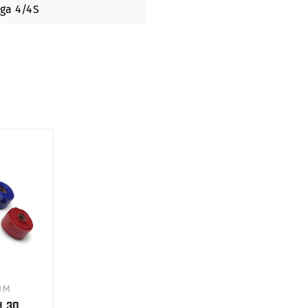
rga 4/4S
0M
d 30