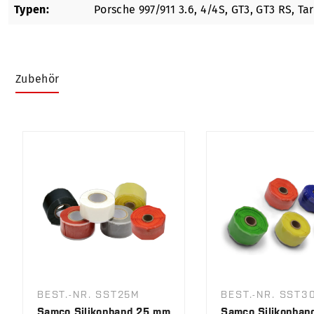
Typen:
Porsche 997/911 3.6, 4/4S, GT3, GT3 RS, Ta
Zubehör
Produktgalerie überspringen
BEST.-NR. SST25M
BEST.-NR. SST3
Samco Silikonband 25 mm
Samco Silikonban