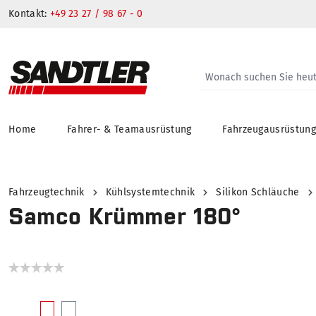
Kontakt:
+49 23 27 / 98 67 - 0
Home
Fahrer- & Teamausrüstung
Fahrzeugausrüstun
springen
Zur Hauptnavigation springen
Fahrzeugtechnik
Kühlsystemtechnik
Silikon Schläuche
Samco Krümmer 180°
Bildergalerie überspringen