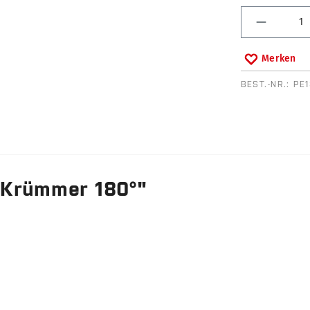
Produkt 
Merken
BEST.-NR.:
PE
 Krümmer 180°"