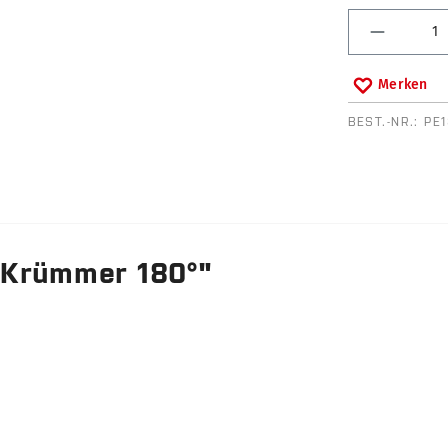
Produkt 
Merken
BEST.-NR.:
PE
 Krümmer 180°"