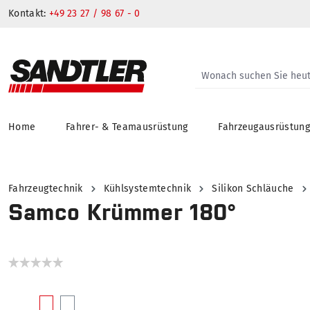
Kontakt:
+49 23 27 / 98 67 - 0
Home
Fahrer- & Teamausrüstung
Fahrzeugausrüstun
springen
Zur Hauptnavigation springen
Fahrzeugtechnik
Kühlsystemtechnik
Silikon Schläuche
Samco Krümmer 180°
Bildergalerie überspringen