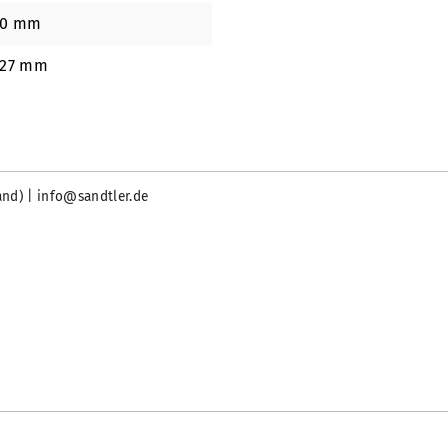
70 mm
127 mm
and) | info@sandtler.de