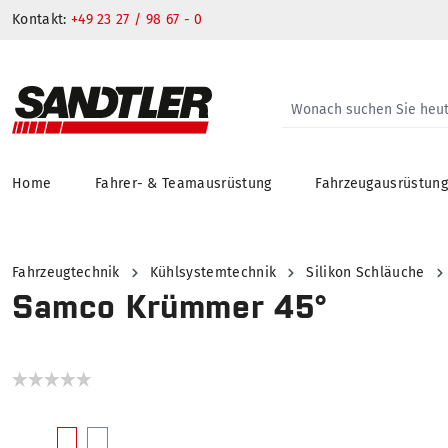
Kontakt:
+49 23 27 / 98 67 - 0
Home
Fahrer- & Teamausrüstung
Fahrzeugausrüstun
springen
Zur Hauptnavigation springen
Fahrzeugtechnik
Kühlsystemtechnik
Silikon Schläuche
Samco Krümmer 45°
Bildergalerie überspringen