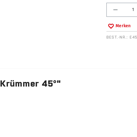
Produkt 
Merken
BEST.-NR.:
E4
 Krümmer 45°"