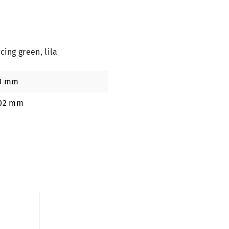
cing green, lila
3 mm
02 mm