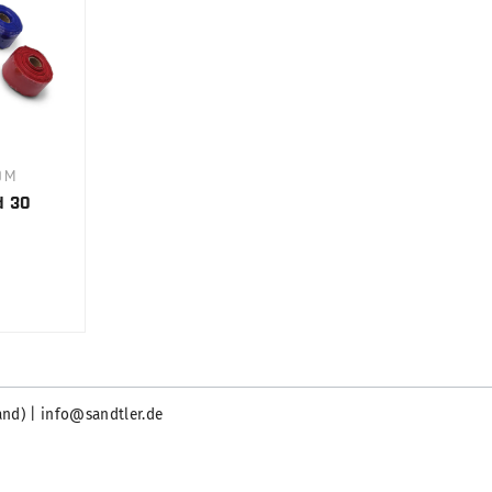
0M
d 30
and) | info@sandtler.de