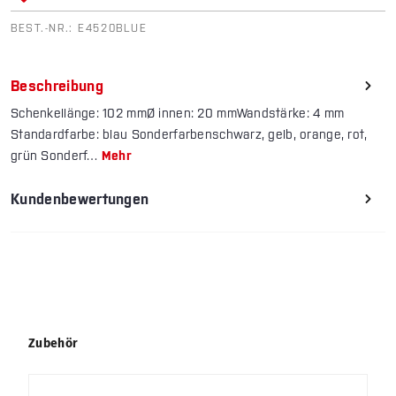
BEST.-NR.:
E4520BLUE
Beschreibung
Schenkellänge: 102 mmØ innen: 20 mmWandstärke: 4 mm
Standardfarbe: blau Sonderfarbenschwarz, gelb, orange, rot,
grün Sonderf…
Mehr
Kundenbewertungen
Produktgalerie überspringen
Zubehör