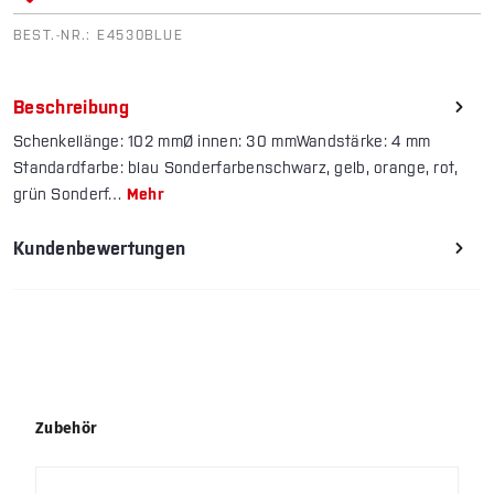
BEST.-NR.:
E4530BLUE
Beschreibung
Schenkellänge: 102 mmØ innen: 30 mmWandstärke: 4 mm
Standardfarbe: blau Sonderfarbenschwarz, gelb, orange, rot,
grün Sonderf…
Mehr
Kundenbewertungen
Produktgalerie überspringen
Zubehör