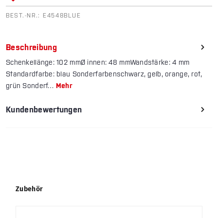
BEST.-NR.:
E4548BLUE
Beschreibung
Schenkellänge: 102 mmØ innen: 48 mmWandstärke: 4 mm
Standardfarbe: blau Sonderfarbenschwarz, gelb, orange, rot,
grün Sonderf…
Mehr
Kundenbewertungen
Produktgalerie überspringen
Zubehör