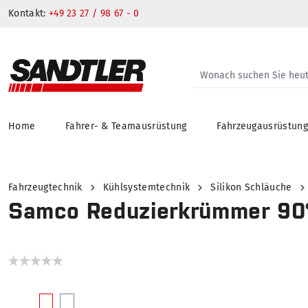
Kontakt:
+49 23 27 / 98 67 - 0
Home
Fahrer- & Teamausrüstung
Fahrzeugausrüstun
springen
Zur Hauptnavigation springen
Fahrzeugtechnik
Kühlsystemtechnik
Silikon Schläuche
Samco Reduzierkrümmer 90
Bildergalerie überspringen