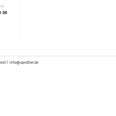
0M
d 30
and) | info@sandtler.de