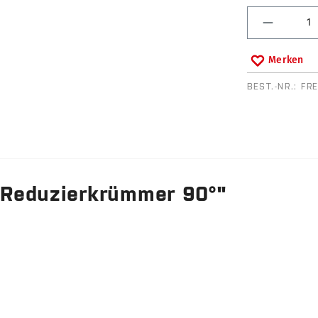
Produkt 
Merken
BEST.-NR.:
FR
 Reduzierkrümmer 90°"