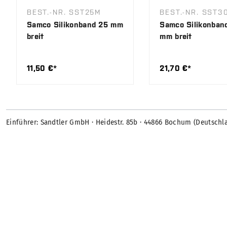
BEST.-NR. SST25M
BEST.-NR. SST3
Samco Silikonband 25 mm
Samco Silikonban
breit
mm breit
11,50 €*
21,70 €*
Einführer: Sandtler GmbH · Heidestr. 85b · 44866 Bochum (Deutschl