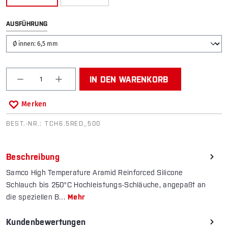
AUSWÄHLEN
AUSFÜHRUNG
Produkt Anzahl: Gib den gewünschten Wert ein od
IN DEN WARENKORB
Merken
BEST.-NR.:
TCH6.5RED_500
Beschreibung
Samco High Temperature Aramid Reinforced Silicone
Schlauch bis 250°C Hochleistungs-Schläuche, ange­­paßt an
die speziellen B…
Mehr
Kundenbewertungen