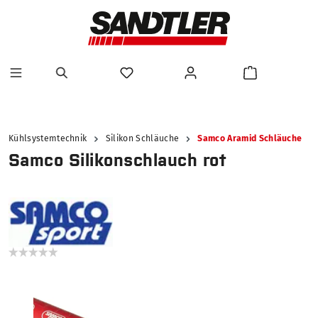
alt springen
Kühlsystemtechnik
Silikon Schläuche
Samco Aramid Schläuche
Samco Silikonschlauch rot
Bildergalerie überspringen