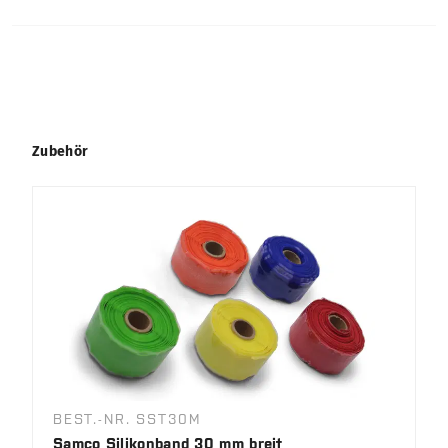
Produktgalerie überspringen
Zubehör
BEST.-NR. SST30M
Samco Silikonband 30 mm breit