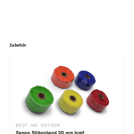
Produktgalerie überspringen
Zubehör
BEST.-NR. SST30M
Samco Silikonband 30 mm breit