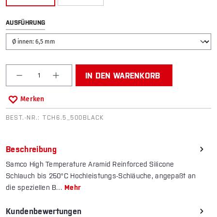
AUSWÄHLEN
AUSFÜHRUNG
Produkt Anzahl: Gib den gewünschten Wert ein od
IN DEN WARENKORB
Merken
BEST.-NR.:
TCH6.5_500BLACK
Beschreibung
Samco High Temperature Aramid Reinforced Silicone
Schlauch bis 250°C Hochleistungs-Schläuche, ange­­paßt an
die speziellen B…
Mehr
Kundenbewertungen