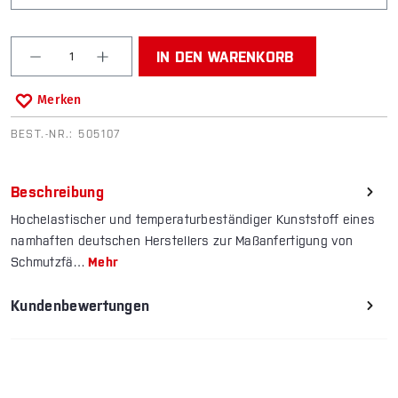
Produkt Anzahl: Gib den gewünschten Wert ein od
IN DEN WARENKORB
Merken
BEST.-NR.:
505107
Beschreibung
Hochelastischer und temperaturbeständiger Kunststoff eines
namhaften deutschen Herstellers zur Maßanfertigung von
Schmutz­fä…
Mehr
Kundenbewertungen