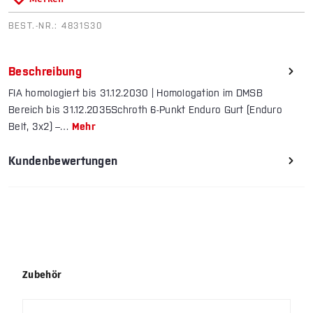
BEST.-NR.:
4831S30
Beschreibung
FIA homologiert bis 31.12.2030 | Homologation im DMSB
Bereich bis 31.12.2035Schroth 6-Punkt Enduro Gurt (Enduro
Belt, 3x2) –…
Mehr
Kundenbewertungen
Produktgalerie überspringen
Zubehör