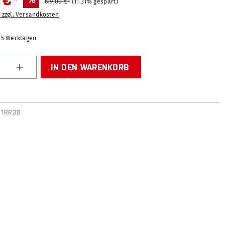
 €*
%
619,00 €*
(11.31% gespart)
. zzgl. Versandkosten
2-5 Werktagen
Anzahl: Gib den gewünschten Wert ein od
IN DEN WARENKORB
51RR30