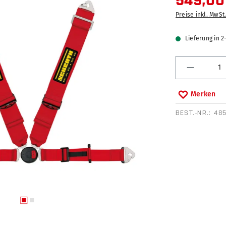
549,00
Preise inkl. MwSt
Lieferung in 
Produkt 
Merken
BEST.-NR.:
48