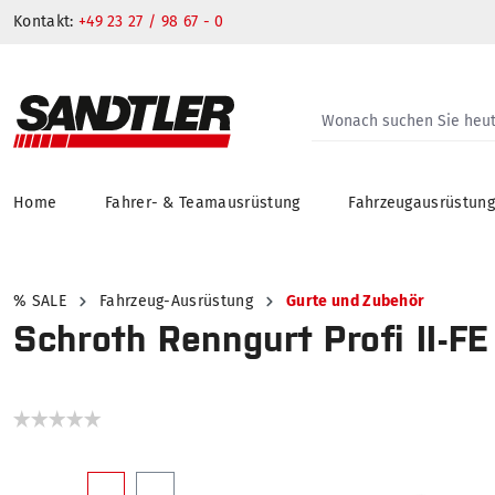
Kontakt:
+49 23 27 / 98 67 - 0
Home
Fahrer- & Teamausrüstung
Fahrzeugausrüstun
springen
Zur Hauptnavigation springen
% SALE
Fahrzeug-Ausrüstung
Gurte und Zubehör
Schroth Renngurt Profi II-F
Bildergalerie überspringen