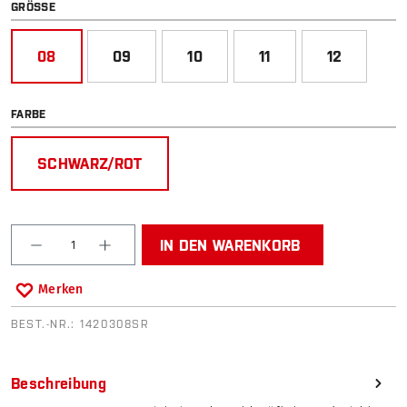
AUSWÄHLEN
GRÖSSE
08
09
10
11
12
AUSWÄHLEN
FARBE
SCHWARZ/ROT
Produkt Anzahl: Gib den gewünschten Wert ein od
IN DEN WARENKORB
Merken
BEST.-NR.:
1420308SR
Beschreibung