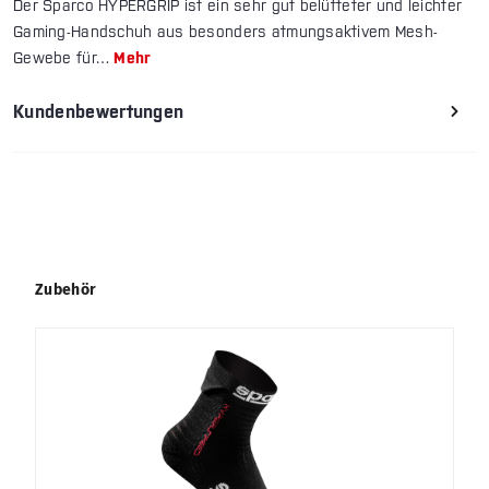
Der Sparco HYPERGRIP ist ein sehr gut belüfteter und leichter
Gaming-Handschuh aus besonders atmungsaktivem Mesh-
Gewebe für…
Mehr
Kundenbewertungen
Produktgalerie überspringen
Zubehör