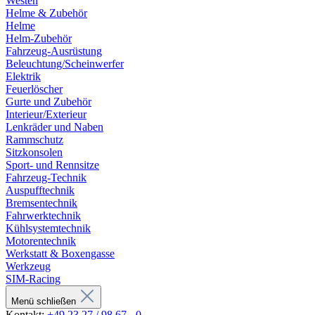
Westen
Helme & Zubehör
Helme
Helm-Zubehör
Fahrzeug-Ausrüstung
Beleuchtung/Scheinwerfer
Elektrik
Feuerlöscher
Gurte und Zubehör
Interieur/Exterieur
Lenkräder und Naben
Rammschutz
Sitzkonsolen
Sport- und Rennsitze
Fahrzeug-Technik
Auspufftechnik
Bremsentechnik
Fahrwerktechnik
Kühlsystemtechnik
Motorentechnik
Werkstatt & Boxengasse
Werkzeug
SIM-Racing
Menü schließen
Kontakt:
+49 23 27 / 98 67 - 0