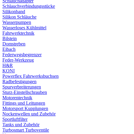
Schlauchadapter
Schlauchverbindungsstücke
Silikonband
Silikon Schläuche
Wasserpumpen
Wasserloses Kühlmittel
Fahrwerktechnik
Bilstein
Domstreben
Eibach
Federwegsbegrenzer
Feder-Werkzeug
H&R
KONI
Powerflex Fahrwerksbuchsen
Radbefestigungen
Spurverbreiterungen
Sturz-Einstellschrauben
Motorentechnik
Fittings und Leitungen
Motorsport Kupplungen
Nockenwellen und Zubehör
Sportluftfilter
Tanks und Zubehör
Turbosmart Turboventile