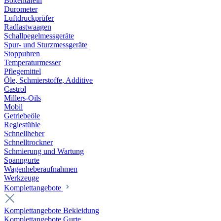
Boxentafeln
Durometer
Luftdruckprüfer
Radlastwaagen
Schallpegelmessgeräte
Spur- und Sturzmessgeräte
Stoppuhren
Temperaturmesser
Pflegemittel
Öle, Schmierstoffe, Additive
Castrol
Millers-Oils
Mobil
Getriebeöle
Regiestühle
Schnellheber
Schnelltrockner
Schmierung und Wartung
Spanngurte
Wagenheberaufnahmen
Werkzeuge
Komplettangebote
Komplettangebote Bekleidung
Komplettangebote Gurte