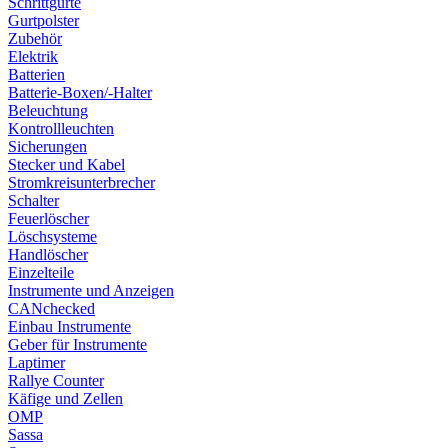
Schrittgurte
Gurtpolster
Zubehör
Elektrik
Batterien
Batterie-Boxen/-Halter
Beleuchtung
Kontrollleuchten
Sicherungen
Stecker und Kabel
Stromkreisunterbrecher
Schalter
Feuerlöscher
Löschsysteme
Handlöscher
Einzelteile
Instrumente und Anzeigen
CANchecked
Einbau Instrumente
Geber für Instrumente
Laptimer
Rallye Counter
Käfige und Zellen
OMP
Sassa