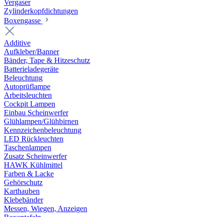
Vergaser
Zylinderkopfdichtungen
Boxengasse
Additive
Aufkleber/Banner
Bänder, Tape & Hitzeschutz
Batterieladegeräte
Beleuchtung
Autoprüflampe
Arbeitsleuchten
Cockpit Lampen
Einbau Scheinwerfer
Glühlampen/Glühbirnen
Kennzeichenbeleuchtung
LED Rückleuchten
Taschenlampen
Zusatz Scheinwerfer
HAWK Kühlmittel
Farben & Lacke
Gehörschutz
Karthauben
Klebebänder
Messen, Wiegen, Anzeigen