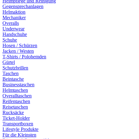
Helmpflege und Reinigung
Gegensprechanlagen
Helmaktion
Mechaniker
Overalls
Underwear
Handschuhe
Schuhe
Hosen / Schürzen
Jacken / Westen
T-Shirts / Polohemden
Gürtel
Schutzbrillen
Taschen
Beintasche
Businesstaschen
Helmtaschen
Overalltaschen
Reifentaschen
Reisetaschen
Rucksäcke
Ticket-Holder
Transportboxen
Lifestyle Produkte
Für die Kleinsten