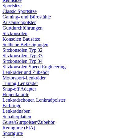
Rennsitze
Sportsitze
Classic Sportsitze
Gaming- und Bürostühle
Austauschpolster
Gurtdurchführungen
Sitzkonsolen
Konsolen Bausätze
Seitliche Befestigungen
Sitzkonsolen Typ 32
Sitzkonsolen Typ 33
Sitzkonsolen Typ 34
Sitzkonsolen Speed Engineering
Lenkräder und Zubehör
Motorsport-Lenkräder
Tuning-Lenkräder
Snap-off Adapter
Hupenknöpfe
Lenkradschoner, Lenkradpolster
Farbringe
Lenkradnaben
Schalterplatten
Gurte/Gurtpolster/Zubehör
Renngurte (FIA)
Sportgurte