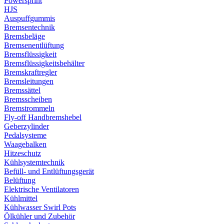
Powersprint
HJS
Auspuffgummis
Bremsentechnik
Bremsbeläge
Bremsenentlüftung
Bremsflüssigkeit
Bremsflüssigkeitsbehälter
Bremskraftregler
Bremsleitungen
Bremssättel
Bremsscheiben
Bremstrommeln
Fly-off Handbremshebel
Geberzylinder
Pedalsysteme
Waagebalken
Hitzeschutz
Kühlsystemtechnik
Befüll- und Entlüftungsgerät
Belüftung
Elektrische Ventilatoren
Kühlmittel
Kühlwasser Swirl Pots
Ölkühler und Zubehör