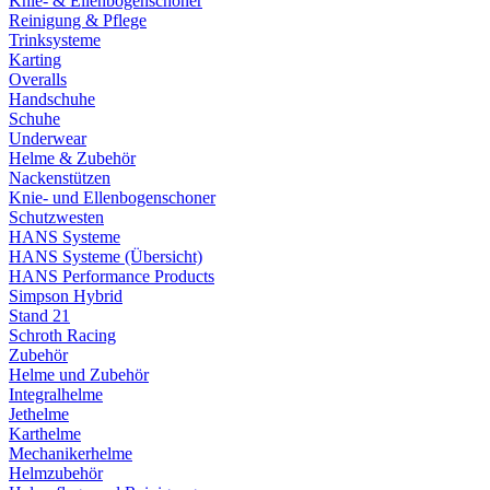
Knie- & Ellenbogenschoner
Reinigung & Pflege
Trinksysteme
Karting
Overalls
Handschuhe
Schuhe
Underwear
Helme & Zubehör
Nackenstützen
Knie- und Ellenbogenschoner
Schutzwesten
HANS Systeme
HANS Systeme (Übersicht)
HANS Performance Products
Simpson Hybrid
Stand 21
Schroth Racing
Zubehör
Helme und Zubehör
Integralhelme
Jethelme
Karthelme
Mechanikerhelme
Helmzubehör