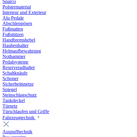
Sparco
Polstermaterial
Interieur und Exterieur
Alu Pedale
Abschleppösen
Fußmatten
Fußstützen
Handbremshebel
Haubenhalter
Helmaufbewahrung
Nothammer
Pedalsysteme
Reserveradhalter
Schaltknäufe
Schoner
Sicherheitsnetze
Spiegel
Steinschlagschutz
Tankdeckel
Türnetz
Türschlaufen und Griffe
Fahrzeugtechnik
Auspufftechnik