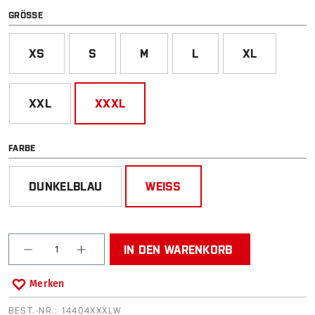
AUSWÄHLEN
GRÖSSE
XS
S
M
L
XL
XXL
XXXL
AUSWÄHLEN
FARBE
DUNKELBLAU
WEISS
Produkt Anzahl: Gib den gewünschten Wert ein od
IN DEN WARENKORB
Merken
BEST.-NR.:
14404XXXLW