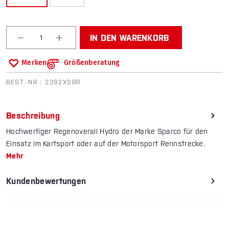
Produkt Anzahl: Gib den gewünschten Wert ein od
IN DEN WARENKORB
Merken
Größenberatung
BEST.-NR.:
2392XSBR
Beschreibung
Hochwertiger Regenoverall Hydro der Marke Sparco für den
Einsatz im Kartsport oder auf der Motorsport Rennstrecke.
Mehr
Kundenbewertungen