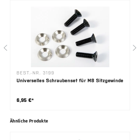
BEST.-NR. 3199
Universelles Schraubenset für M8 Sitzgewinde
6,95 €*
Produktgalerie überspringen
Ähnliche Produkte