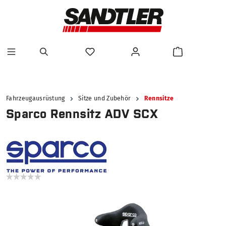
alt springen
Fahrzeugausrüstung
Sitze und Zubehör
Rennsitze
Sparco Rennsitz ADV SCX
Bildergalerie überspringen