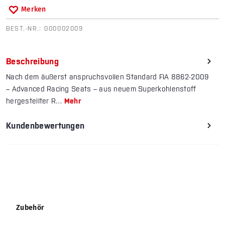
Merken
BEST.-NR.:
000002009
Beschreibung
Nach dem äußerst anspruchsvollen Standard FIA 8862-2009
– Advanced Racing Seats – aus neuem Superkohlenstoff
hergestellter R…
Mehr
Kundenbewertungen
Produktgalerie überspringen
Zubehör