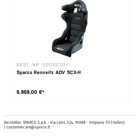
BEST.-NR. 000002011
Sparco Rennsitz ADV SCX-H
5.959,00 €*
Hersteller: SPARCO S.p.A. · Via Leinì, 524, 10088 · Volpiano TO (Italien)
| customercare@sparco.it