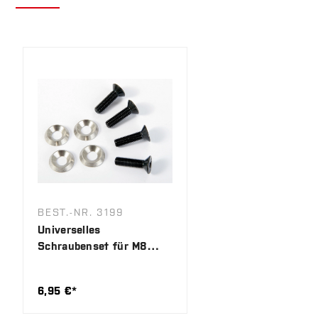
Produktgalerie überspringen
BEST.-NR. 3199
Universelles
Schraubenset für M8
Sitzgewinde
6,95 €*