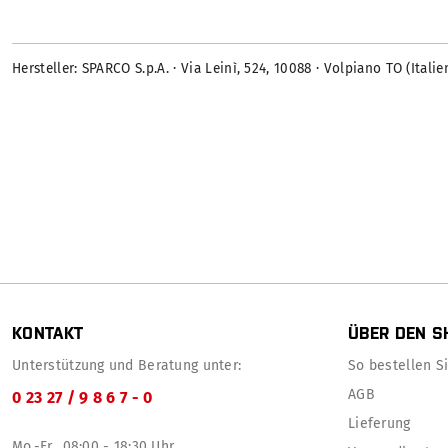
Hersteller: SPARCO S.p.A. · Via Leinì, 524, 10088 · Volpiano TO (Ital
KONTAKT
ÜBER DEN S
Unterstützung und Beratung unter:
So bestellen Sie
AGB
0 23 27 / 9 8 6 7 - 0
Lieferung
Mo.-Fr., 08:00 - 18:30 Uhr