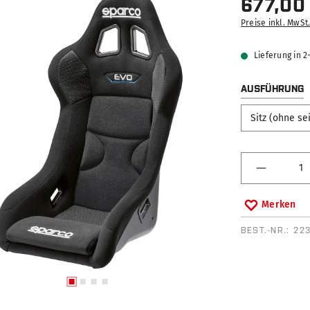
677,00
Preise inkl. MwSt
Lieferung in 
AUSFÜHRUNG
Produkt 
Merken
BEST.-NR.:
22