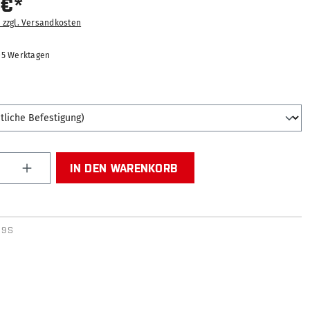
 €*
. zzgl. Versandkosten
2-5 Werktagen
AUSWÄHLEN
Anzahl: Gib den gewünschten Wert ein od
IN DEN WARENKORB
39S