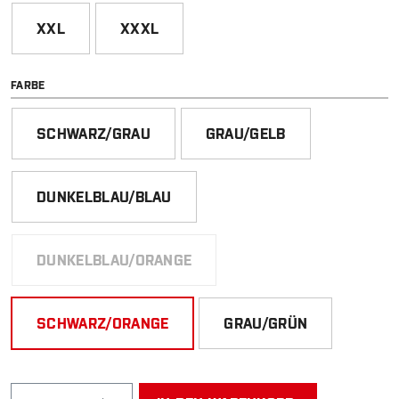
XXL
XXXL
AUSWÄHLEN
FARBE
SCHWARZ/GRAU
GRAU/GELB
DUNKELBLAU/BLAU
DUNKELBLAU/ORANGE
(DIESE OPTION IST ZURZEIT NICHT VERFÜGBAR.
SCHWARZ/ORANGE
GRAU/GRÜN
Produkt Anzahl: Gib den gewünschten Wert ein od