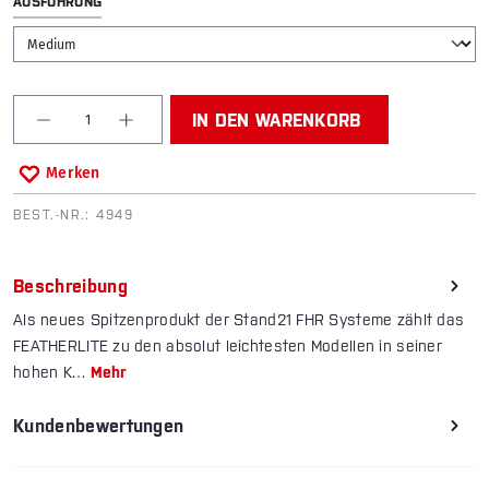
AUSWÄHLEN
AUSFÜHRUNG
Produkt Anzahl: Gib den gewünschten Wert ein od
IN DEN WARENKORB
Merken
BEST.-NR.:
4949
Beschreibung
Als neues Spitzenprodukt der Stand21 FHR Systeme zählt das
FEATHERLITE zu den absolut leichtesten Modellen in seiner
hohen K…
Mehr
Kundenbewertungen