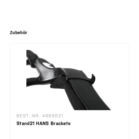
Produktgalerie überspringen
Zubehör
BEST.-NR. 4988S21
Stand21 HANS Brackets