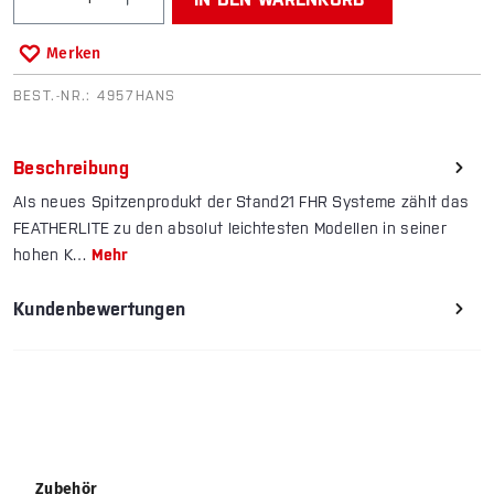
Merken
BEST.-NR.:
4957HANS
Beschreibung
Als neues Spitzenprodukt der Stand21 FHR Systeme zählt das
FEATHERLITE zu den absolut leichtesten Modellen in seiner
hohen K…
Mehr
Kundenbewertungen
Produktgalerie überspringen
Zubehör