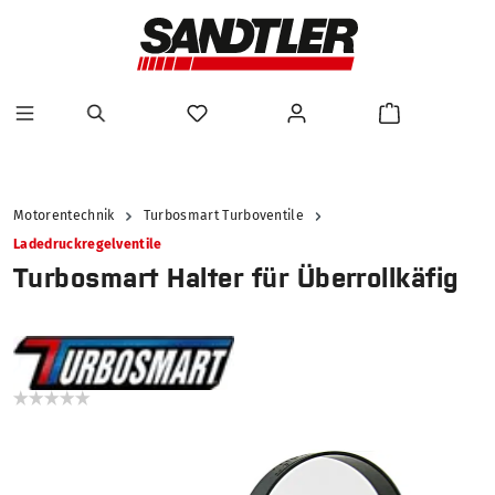
alt springen
Motorentechnik
Turbosmart Turboventile
Ladedruckregelventile
Turbosmart Halter für Überrollkäfig
Bildergalerie überspringen