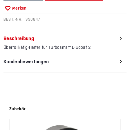
Merken
BEST.-NR.:
990847
Beschreibung
Überrollkäfig-Halter für Turbosmart E-Boost 2
Kundenbewertungen
Produktgalerie überspringen
Zubehör