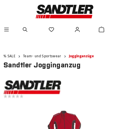
alt springen
% SALE
Team- und Sportswear
Jogginganzüge
Sandtler Jogginganzug
Bildergalerie überspringen