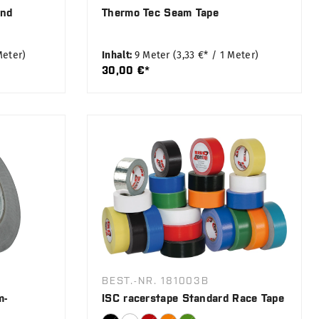
and
Thermo Tec Seam Tape
Meter)
Inhalt:
9 Meter
(3,33 €* / 1 Meter)
30,00 €*
BEST.-NR. 181003B
m-
ISC racerstape Standard Race Tape