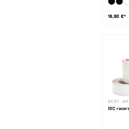
16,90 €*
BEST.-NR
ISC racer