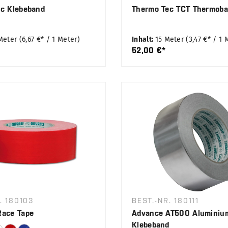
c Klebeband
Thermo Tec TCT Thermob
 Meter
(6,67 €* / 1 Meter)
Inhalt:
15 Meter
(3,47 €* / 1 
52,00 €*
. 180103
BEST.-NR. 180111
Race Tape
Advance AT500 Aluminiu
Klebeband