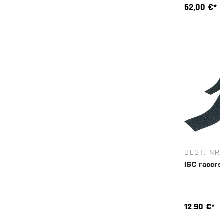
52,00 €*
BEST.-NR
ISC racer
12,90 €*