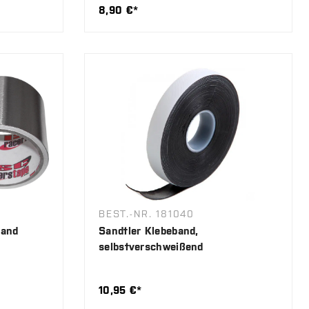
8,90 €*
BEST.-NR. 181040
band
Sandtler Klebeband,
selbstverschweißend
10,95 €*