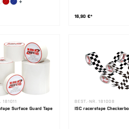
16,90 €*
. 181011
BEST.-NR. 181008
stape Surface Guard Tape
ISC racerstape Checkerbo