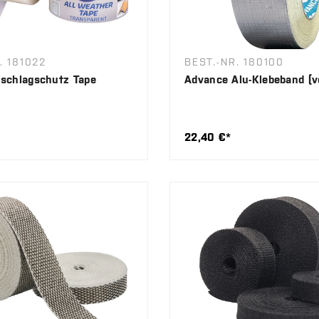
. 181022
BEST.-NR. 180100
schlagschutz Tape
Advance Alu-Klebeband (v
22,40 €*