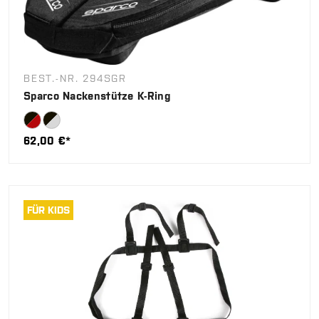
BEST.-NR. 294SGR
Sparco Nackenstütze K-Ring
62,00 €*
FÜR KIDS