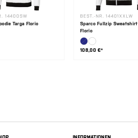
R. 14400SW
BEST.-NR. 14401XXLW
odie Targa Florio
Sparco Fullzip Sweatshirt
Florio
108,00 €*
HOP
INFORMATIONEN