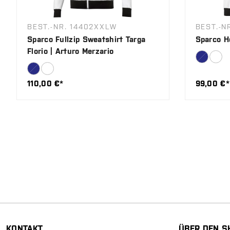
BEST.-NR. 14402XXLW
BEST.-N
Sparco Fullzip Sweatshirt Targa
Sparco Ho
Florio | Arturo Merzario
110,00 €*
99,00 €*
KONTAKT
ÜBER DEN S