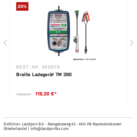
20
%
BEST.-NR. 989976
Braille Ladegerät TM 390
119,20 €*
149,00 €*
Einführer: Landport B.V. · Ramgatseweg 63 · 4941 VN Raamsdonksveer
(Niederlande) | info@landportbv.com