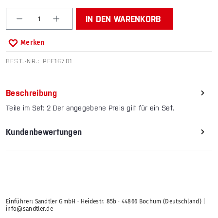
Produkt Anzahl: Gib den gewünschten Wert ein od
IN DEN WARENKORB
Merken
BEST.-NR.:
PFF16701
Beschreibung
Teile im Set: 2 Der angegebene Preis gilt für ein Set.
Kundenbewertungen
Einführer: Sandtler GmbH · Heidestr. 85b · 44866 Bochum (Deutschland) |
info@sandtler.de