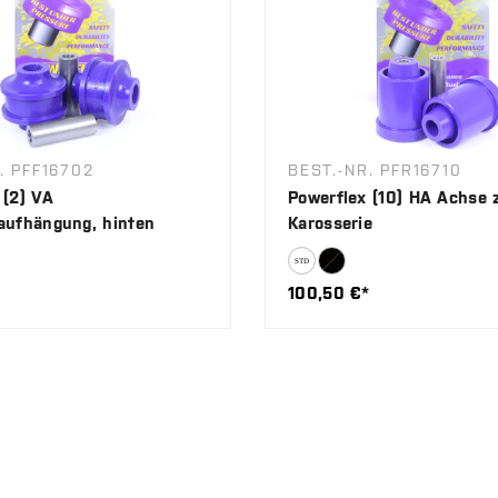
. PFF16702
BEST.-NR. PFR16710
 (2) VA
Powerflex (10) HA Achse 
aufhängung, hinten
Karosserie
100,50 €*