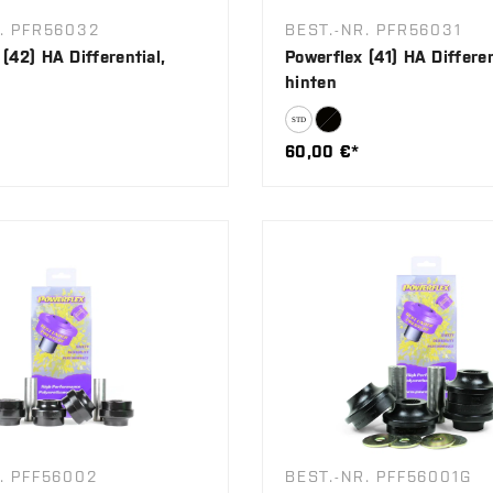
. PFR56032
BEST.-NR. PFR56031
(42) HA Differential,
Powerflex (41) HA Differen
hinten
60,00 €*
. PFF56002
BEST.-NR. PFF56001G