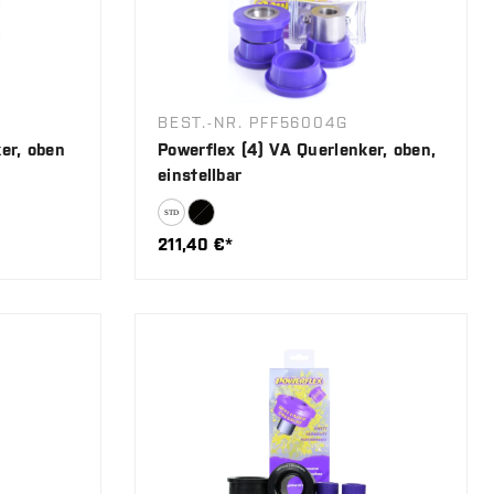
BEST.-NR. PFF56004G
er, oben
Powerflex (4) VA Querlenker, oben,
einstellbar
211,40 €*