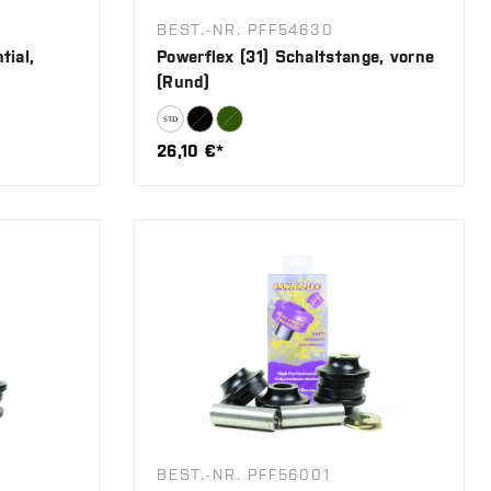
BEST.-NR. PFF54630
tial,
Powerflex (31) Schaltstange, vorne
(Rund)
26,10 €*
BEST.-NR. PFF56001