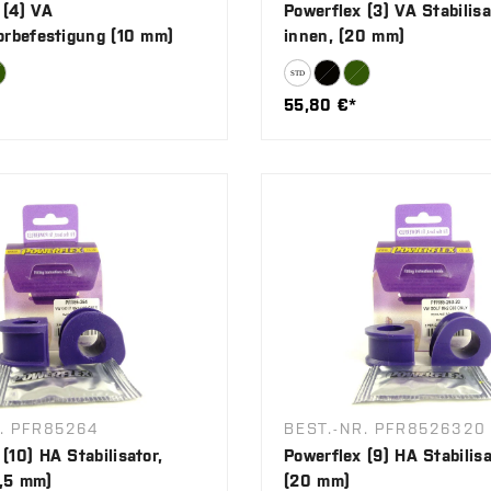
 (4) VA
Powerflex (3) VA Stabilisa
torbefestigung (10 mm)
innen, (20 mm)
55,80 €*
. PFR85264
BEST.-NR. PFR8526320
(10) HA Stabilisator,
Powerflex (9) HA Stabilisa
,5 mm)
(20 mm)