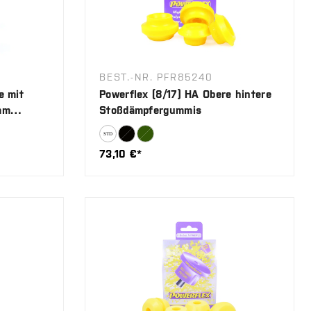
BEST.-NR. PFR85240
e mit
Powerflex (8/17) HA Obere hintere
mm
Stoßdämpfergummis
73,10 €*