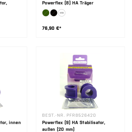
tor,
Powerflex (8) HA Träger
76,90 €*
BEST.-NR. PFR8526420
tor, innen
Powerflex (9) HA Stabilisator,
außen (20 mm)