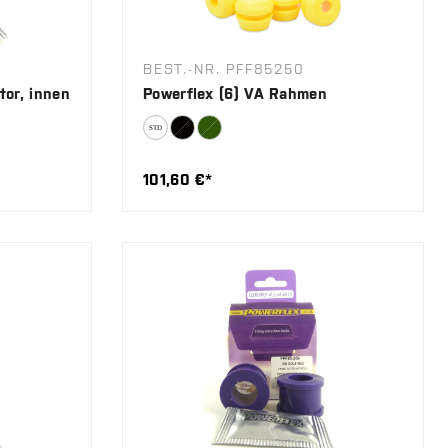
BEST.-NR. PFF85250
tor, innen
Powerflex (6) VA Rahmen
101,60 €*