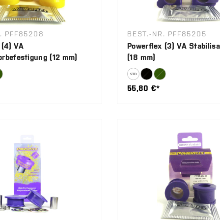
. PFF85208
BEST.-NR. PFF85205
 (4) VA
Powerflex (3) VA Stabilisa
torbefestigung (12 mm)
(18 mm)
55,80 €*