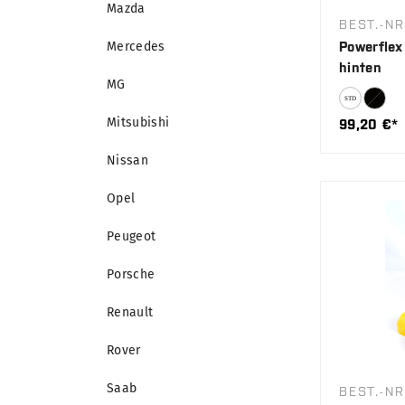
Mazda
BEST.-NR
Mercedes
Powerflex
hinten
MG
Mitsubishi
99,20 €*
Nissan
Opel
Peugeot
Porsche
Renault
Rover
Saab
BEST.-NR