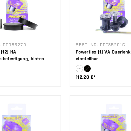
. PFR85270
BEST.-NR. PFF85201G
 (12) HA
Powerflex (1) VA Querlenk
albefestigung, hinten
einstellbar
112,20 €*