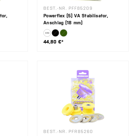
BEST.-NR. PFF85209
tor,
Powerflex (5) VA Stabilisator,
Anschlag (18 mm)
44,80 €*
BEST.-NR. PFR85260