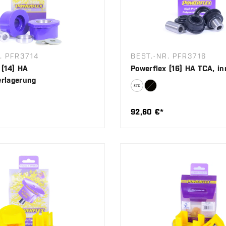
. PFR3714
BEST.-NR. PFR3716
 (14) HA
Powerflex (16) HA TCA, i
rlagerung
92,60 €*