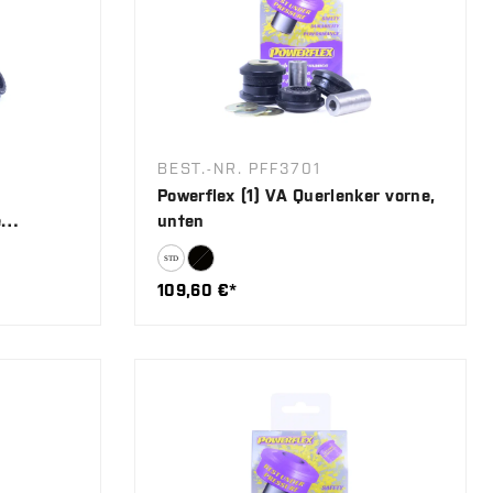
BEST.-NR. PFF3701
Powerflex (1) VA Querlenker vorne,
e
unten
109,60 €*