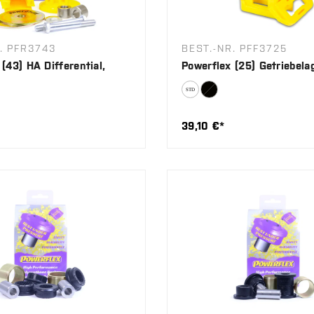
. PFR3743
BEST.-NR. PFF3725
(43) HA Differential,
Powerflex (25) Getriebela
39,10 €*