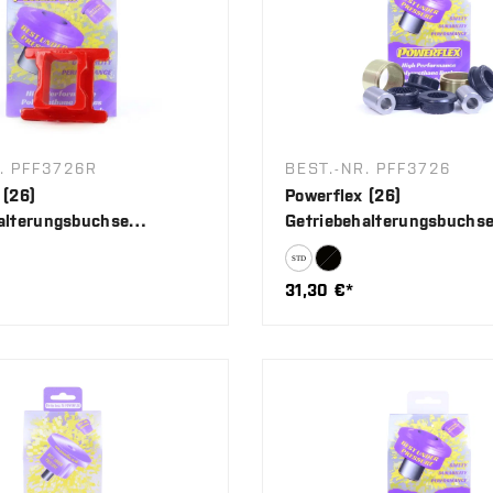
. PFF3726R
BEST.-NR. PFF3726
 (26)
Powerflex (26)
alterungsbuchse
Getriebehalterungsbuchs
(Einsatz)
31,30 €*