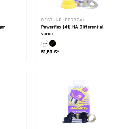
BEST.-NR. PFR3741
ger
Powerflex (41) HA Differential,
vorne
51,50 €*