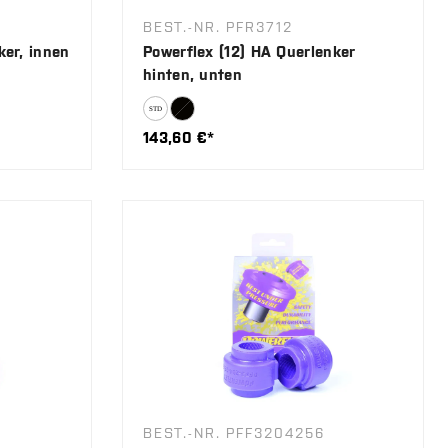
BEST.-NR. PFR3712
ker, innen
Powerflex (12) HA Querlenker
hinten, unten
143,60 €*
BEST.-NR. PFF3204256