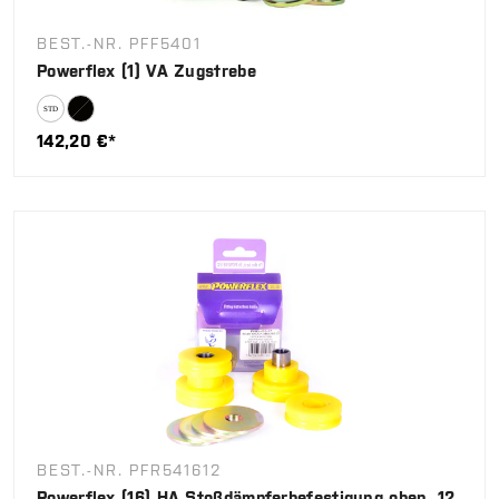
BEST.-NR. PFF5401
Powerflex (1) VA Zugstrebe
142,20 €*
BEST.-NR. PFR541612
Powerflex (16) HA Stoßdämpferbefestigung oben, 12