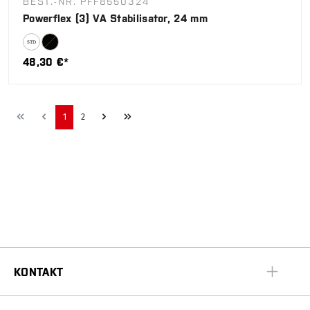
BEST.-NR. PFF8550324
Powerflex (3) VA Stabilisator, 24 mm
48,30 €*
1
2
KONTAKT