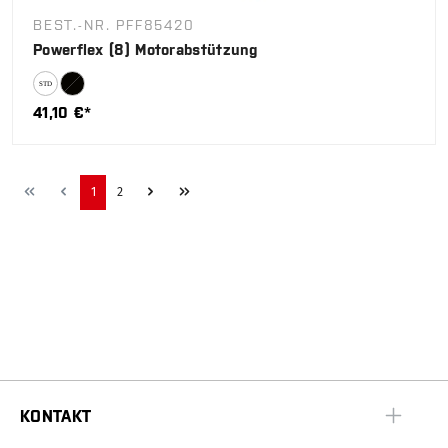
BEST.-NR. PFF85420
Powerflex (8) Motorabstützung
41,10 €*
1
2
KONTAKT