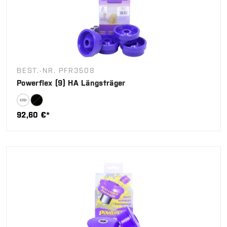
BEST.-NR. PFR3508
Powerflex (9) HA Längsträger
92,60 €*