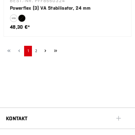
BEST.-NR. PFF8550324
Powerflex (3) VA Stabilisator, 24 mm
48,30 €*
1
2
KONTAKT