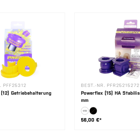
. PFF25312
BEST.-NR. PFR25215272
 (12) Getriebehalterung
Powerflex (15) HA Stabilis
mm
56,00 €*