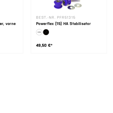
BEST.-NR. PFR51315
er, vorne
Powerflex (15) HA Stabilisator
49,50 €*