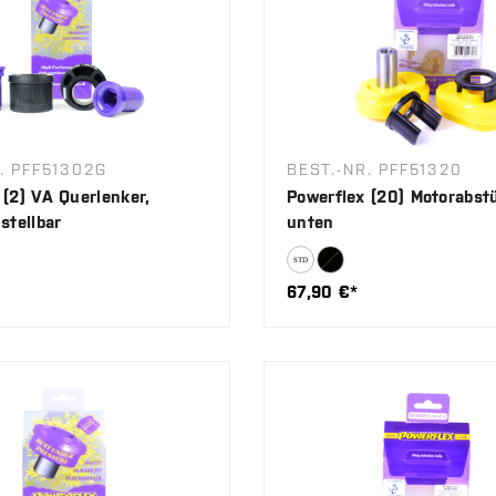
. PFF51302G
BEST.-NR. PFF51320
 (2) VA Querlenker,
Powerflex (20) Motorabst
stellbar
unten
67,90 €*