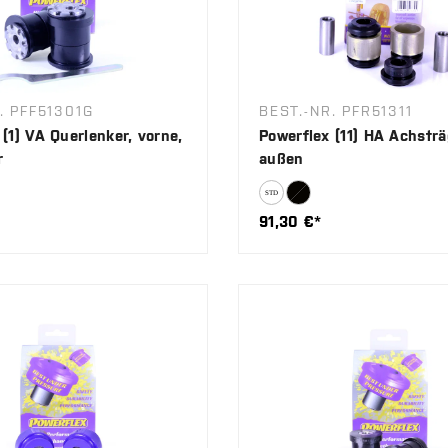
. PFF51301G
BEST.-NR. PFR51311
(1) VA Querlenker, vorne,
Powerflex (11) HA Achsträ
r
außen
91,30 €*