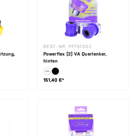
BEST.-NR. PFF51302
ützung,
Powerflex (2) VA Querlenker,
hinten
151,40 €*