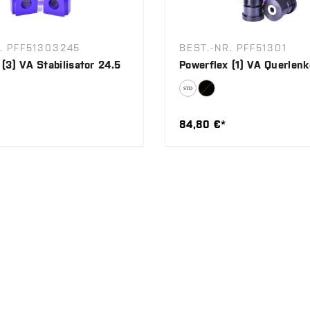
. PFF51303245
BEST.-NR. PFF51301
(3) VA Stabilisator 24.5
Powerflex (1) VA Querlenk
84,80 €*