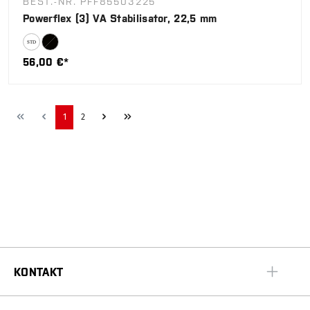
BEST.-NR. PFF85503225
Powerflex (3) VA Stabilisator, 22,5 mm
56,00 €*
1
2
KONTAKT