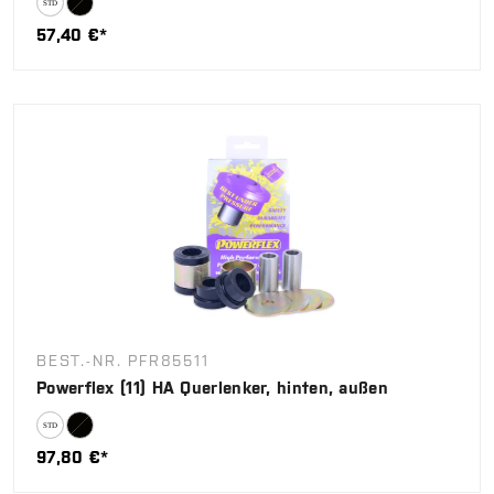
57,40 €*
BEST.-NR. PFR85511
Powerflex (11) HA Querlenker, hinten, außen
97,80 €*