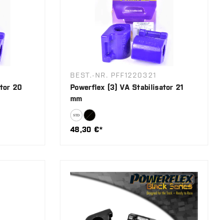
BEST.-NR. PFF1220321
ator 20
Powerflex (3) VA Stabilisator 21
mm
48,30 €*