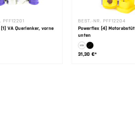
. PFF12201
BEST.-NR. PFF12204
 (1) VA Querlenker, vorne
Powerflex (4) Motorabstü
unten
31,30 €*