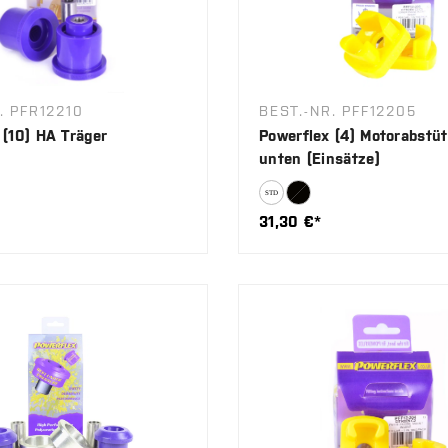
. PFR12210
BEST.-NR. PFF12205
 (10) HA Träger
Powerflex (4) Motorabstü
unten (Einsätze)
31,30 €*