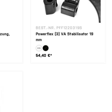
BEST.-NR. PFF1220319S
tzung,
Powerflex (3) VA Stabilisator 19
mm
54,40 €*