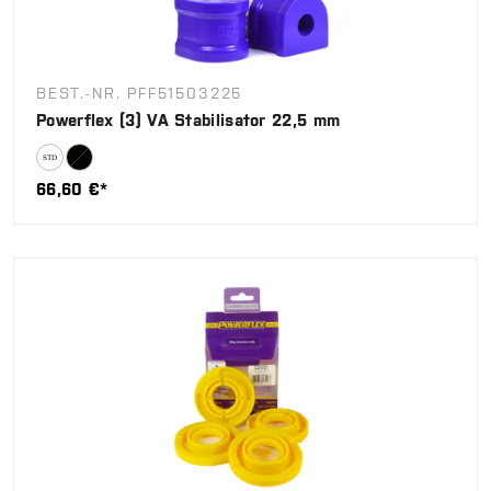
BEST.-NR. PFF51503225
Powerflex (3) VA Stabilisator 22,5 mm
66,60 €*