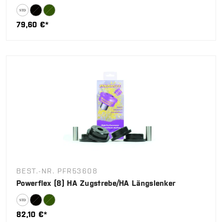
79,60 €*
BEST.-NR. PFR53608
Powerflex (8) HA Zugstrebe/HA Längslenker
82,10 €*