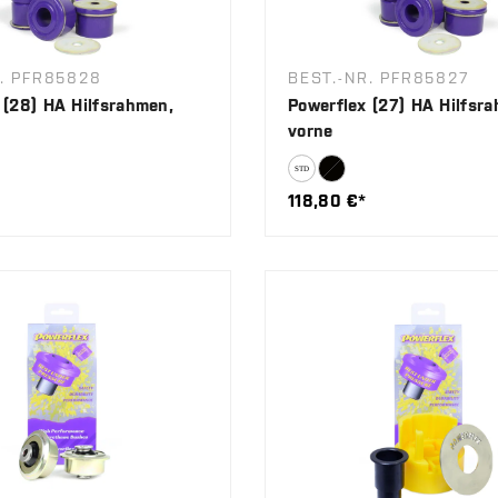
R. PFR85828
BEST.-NR. PFR85827
 (28) HA Hilfsrahmen,
Powerflex (27) HA Hilfsr
vorne
118,80 €*