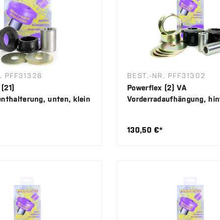
. PFF31326
BEST.-NR. PFF31302
(21)
Powerflex (2) VA
thalterung, unten, klein
Vorderradaufhängung, hin
130,50 €*