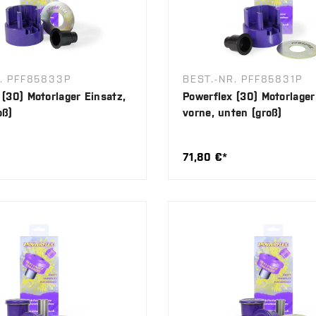
R. PFF85833P
BEST.-NR. PFF85831P
 (30) Motorlager Einsatz,
Powerflex (30) Motorlager
oß)
vorne, unten (groß)
71,80 €*