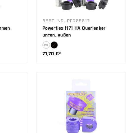
BEST.-NR. PFR85817
ahmen,
Powerflex (17) HA Querlenker
unten, außen
71,70 €*