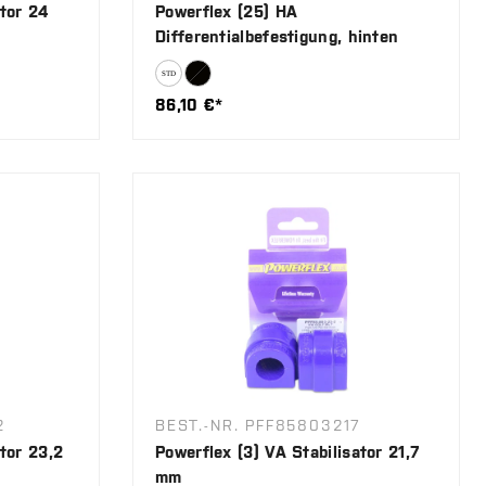
ator 24
Powerflex (25) HA
Differentialbefestigung, hinten
86,10 €*
2
BEST.-NR. PFF85803217
ator 23,2
Powerflex (3) VA Stabilisator 21,7
mm