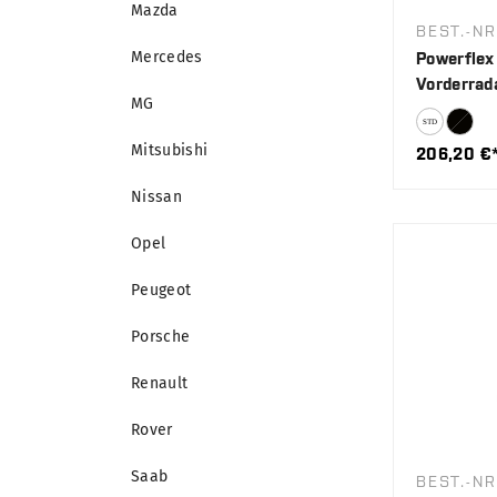
Mazda
BEST.-NR
Mercedes
Powerflex
Vorderrad
MG
einstellba
Mitsubishi
206,20 €
Nissan
Opel
Peugeot
Porsche
Renault
Rover
Saab
BEST.-NR