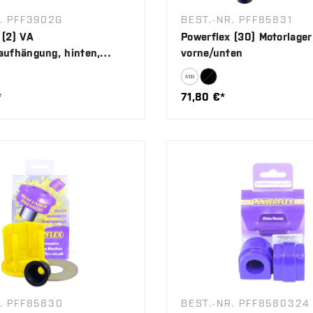
. PFF3902G
BEST.-NR. PFF85831
 (2) VA
Powerflex (30) Motorlager
aufhängung, hinten,
vorne/unten
r
*
71,80 €*
. PFF85830
BEST.-NR. PFF8580324