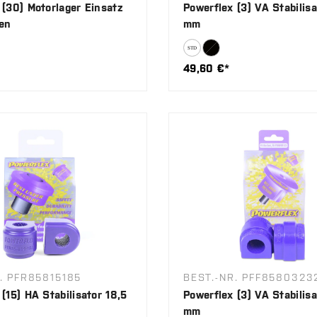
 (30) Motorlager Einsatz
Powerflex (3) VA Stabilis
en
mm
49,60 €*
. PFR85815185
BEST.-NR. PFF8580323
(15) HA Stabilisator 18,5
Powerflex (3) VA Stabilis
mm