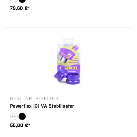
79,60 €*
BEST.-NR. PFF51404
Powerflex (3) VA Stabilisator
55,80 €*