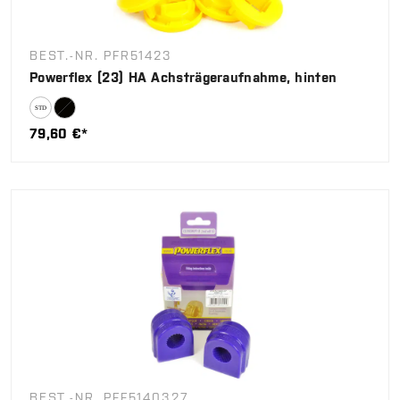
BEST.-NR. PFR51423
Powerflex (23) HA Achsträgeraufnahme, hinten
79,60 €*
BEST.-NR. PFF5140327