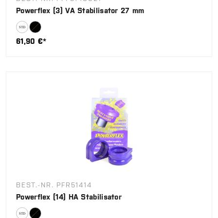
Powerflex (3) VA Stabilisator 27 mm
61,90 €*
BEST.-NR. PFR51414
Powerflex (14) HA Stabilisator