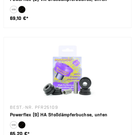
69,10 €*
BEST.-NR. PFR25109
Powerflex (9) HA Stoßdämpferbuchse, unten
65,20 €*