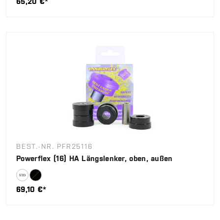
65,20 €*
BEST.-NR. PFR25116
Powerflex (16) HA Längslenker, oben, außen
69,10 €*