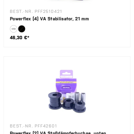
BEST.-NR. PFF2510421
Powerflex (4) VA Stabilisator, 21 mm
46,30 €*
BEST.-NR. PFF42601
Powerflex (2) VA Stoßdämpferbuchse, unten