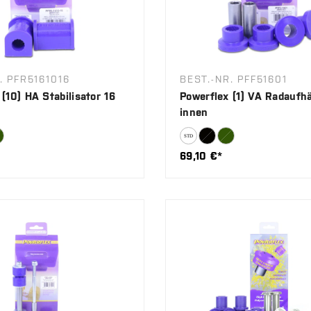
. PFR5161016
BEST.-NR. PFF51601
(10) HA Stabilisator 16
Powerflex (1) VA Radaufh
innen
69,10 €*