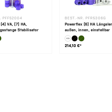
. PFF52004
BEST.-NR. PFR5306G
(4) VA, (7) HA,
Powerflex (6) HA Längslen
gsstange Stabilisator
außen, innen, einstellbar
214,10 €*