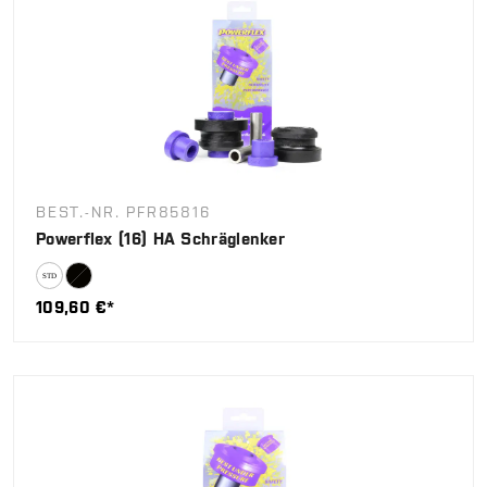
BEST.-NR. PFR85816
Powerflex (16) HA Schräglenker
109,60 €*