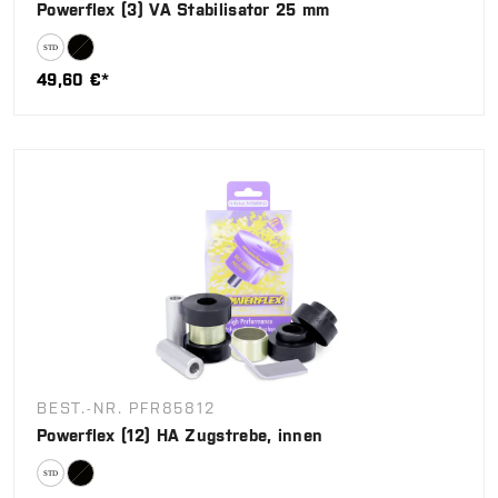
Powerflex (3) VA Stabilisator 25 mm
49,60 €*
BEST.-NR. PFR85812
Powerflex (12) HA Zugstrebe, innen